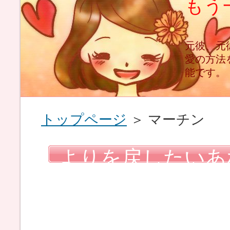
もう
と
元彼、元
愛の方法
能です。
トップページ
＞ マーチン
よりを戻したいあ
るのは、やり方次
めないでください