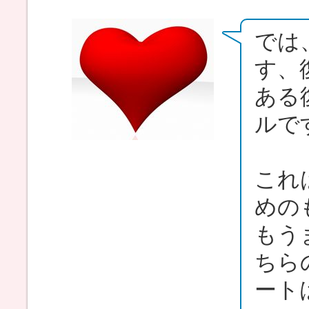
では
す、
ある
ルで
これ
めの
もう
ちら
ート