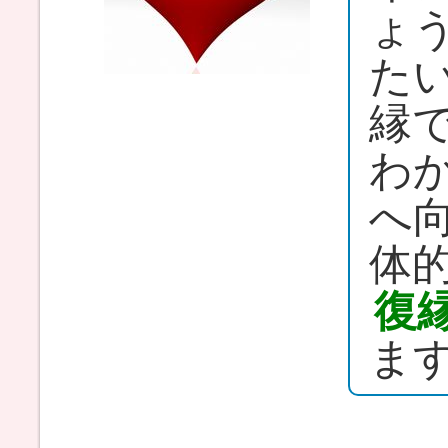
ょ
た
縁
わ
へ
体
復
ま