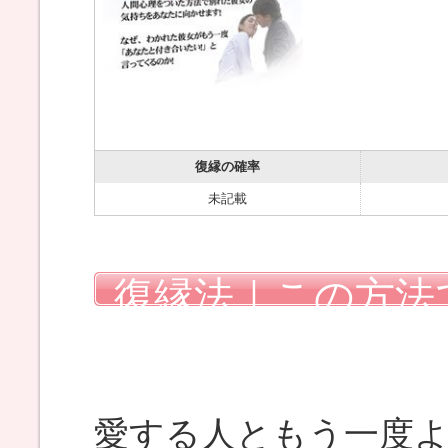
復縁の確率
未記載
復縁法｜この方法
を戻しました
愛する人ともう一度