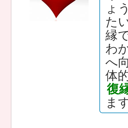
ょ
た
縁
わ
へ
体
復
ま