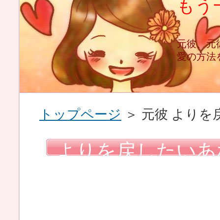
もう
と
元彼、元
愛の方法
トップページ
＞ 元彼 よりを
よりを戻したいあ
るのは、やり方次
めないでください