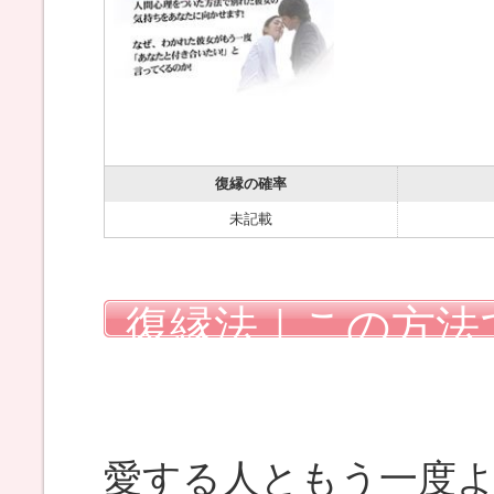
復縁の確率
未記載
復縁法｜この方法
を戻しました
愛する人ともう一度