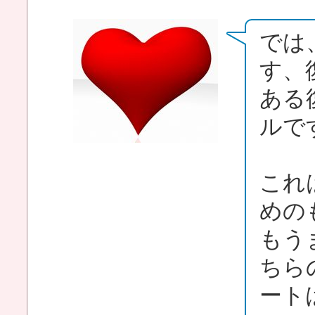
では
す、
ある
ルで
これ
めの
もう
ちら
ート