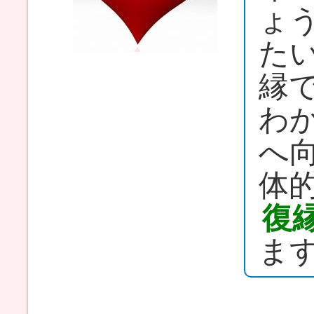
ょ
た
縁
わ
へ
体
復
ま