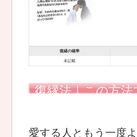
復縁の確率
未記載
復縁法｜この方法
を戻しました
愛する人ともう一度