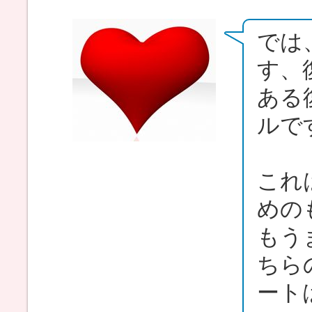
では
す、
ある
ルで
これ
めの
もう
ちら
ート