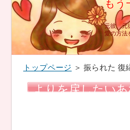
もう
と
元彼、元
愛の方法
トップページ
＞ 振られた 復
よりを戻したいあ
るのは、やり方次
めないでください