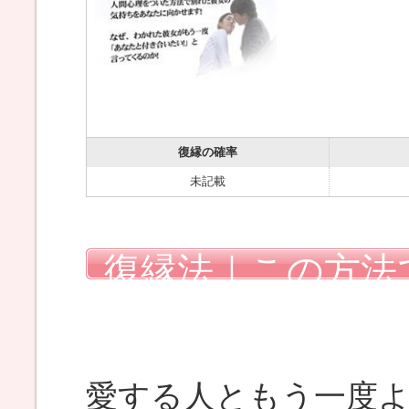
復縁の確率
未記載
復縁法｜この方法
を戻しました
愛する人ともう一度