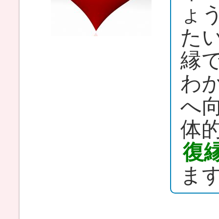
ょ
た
縁
わ
へ
体
復
ま