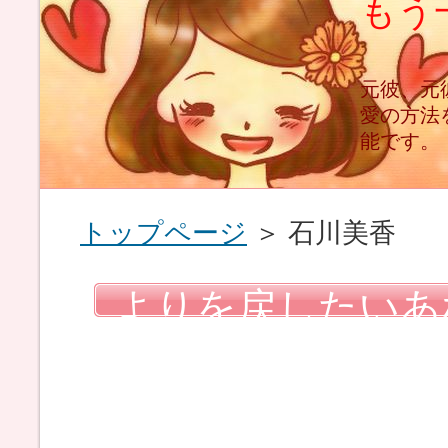
もう
と
元彼、元
愛の方法
能です。
トップページ
＞ 石川美香
よりを戻したいあ
るのは、やり方次
めないでください