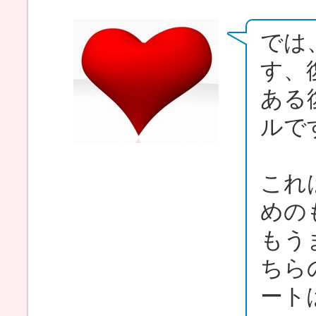
では
す、
ある
ルで
これ
めの
もう
ちら
ート